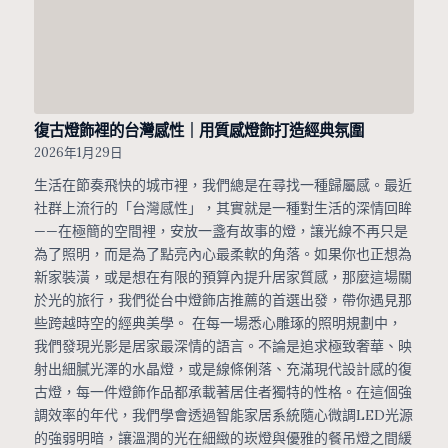
復古燈飾裡的台灣感性｜用質感燈飾打造經典氛圍
2026年1月29日
生活在節奏飛快的城市裡，我們總是在尋找一種歸屬感。最近
社群上流行的「台灣感性」，其實就是一種對生活的深情回眸
——在極簡的空間裡，安放一盞有故事的燈，讓光線不再只是
為了照明，而是為了點亮內心最柔軟的角落。如果你也正想為
新家裝潢，或是想在有限的預算內提升居家質感，那麼這場關
於光的旅行，我們從台中燈飾店推薦的首選出發，帶你遇見那
些跨越時空的經典美學。 在每一場悉心雕琢的照明規劃中，
我們發現光影是居家最深情的語言。不論是追求極致奢華、映
射出細膩光澤的水晶燈，或是線條俐落、充滿現代設計感的復
古燈，每一件燈飾作品都承載著居住者獨特的性格。在這個強
調效率的年代，我們學會透過智能家居系統隨心微調LED光源
的強弱明暗，讓溫潤的光在細緻的崁燈與優雅的餐吊燈之間緩