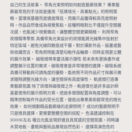
自己的生活故事。 窄角光束照明如何創造藝廊效果？ 專業藝
廊最常見的手法就是運用「低環境光、高重點光」的照明策
略。當環境基礎亮度適度降低，而展示品獲得較高亮度照射
時，作品自然會成為視覺焦點。這種明暗對比不僅提升空間層
次感，也能減少視覺雜訊，讓整體空間更顯精緻。 利用窄角
崁燈精準聚焦 具備窄角光束設計的崁燈能將光線集中投射於
特定區域，避免光線四散造成干擾。對於攝影作品、版畫或藝
術收藏而言，窄角照明能清楚勾勒作品輪廓，同時呈現更立體
的展示效果。 磁吸燈帶來靈活展示彈性 若未來有更換畫作或
調整展示位置的需求，磁吸燈會是非常理想的選擇。磁吸系統
具備可移動與可調角度的優勢，能依照不同作品尺寸與展示需
求隨時調整光線方向，讓空間保有高度彈性。 軌道燈打造專
業藝廊氛圍 除了崁燈與磁吸燈之外，軌道燈也是許多設計師
喜愛使用的展示照明方案。透過多燈頭配置與角度調整，可以
精準控制每件作品的受光位置，營造出專業美術館常見的燈光
效果。 如何規劃精品藝廊級的走廊照明？ 成功的藝廊照明不
只是燈具選擇，更需要整體空間的搭配。 色溫建議控制在
3000K左右 暖白光能呈現舒適且具質感的空間氛圍，同時讓
木質地板、畫框與藝術品展現自然色彩。 選擇高演色性的