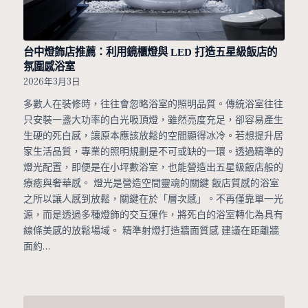
台中燈飾店推薦：利用鏡櫃燈與 LED 打造五星級飯店的
氛圍感浴室
2026年3月3日
多數人在裝修時，往往會忽略浴室的照明品質。傳統浴室往往
只安裝一盞大功率的白光吸頂燈，雖然亮度充足，卻容易產生
生硬的死白感，讓原本應該放鬆的空間顯得冰冷。若想提升居
家生活品質，專業的照明規劃是不可或缺的一環。透過精準的
燈光配置，即便是在小坪數浴室，也能營造出五星級飯店般的
療癒與奢華感。 燈光是營造空間靈魂的關鍵 飯店質感的浴室
之所以讓人感到放鬆，關鍵在於「層次感」。不再僅靠單一光
源，而是透過多種燈飾的交互運作，將死白的浴室轉化為具有
線條美感的放鬆場域。 精準射燈打造牆面質感 建議在距離牆
面約…