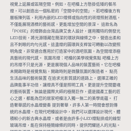
視覺上延展或區隔空間。例如，在吧檯上方懸掛低矮的餐吊
燈，可以創造出一個私密的「空間中的空間」。若吧檯後方有
層板陳列區，利用內嵌的LED燈條或指向性的崁燈照射酒瓶，
不僅能展現酒標的藝術感，更能增加空間的景深。 這款名為
「POISE」的燈飾由台灣品牌艾舍人設計，運用獨特的側發光
LED技術，將光源隱藏在簡潔的環狀與線條之中，營造出柔和
且不刺眼的均勻光感。這盞燈的圓環與支桿皆可轉動以改變照
明角度，非常適合應用於打造家中的酒吧氛圍，為空間增添極
具藝術的現代感。 氛圍吊燈：吧檯的美學視覺焦點 吧檯上方
的吊燈不只是光源，更是展現個人品味的裝置藝術。它在吧檯
未開啟時是視覺焦點，開啟時則是微醺氛圍的製造者。 點亮
生活品味的藝術裝置 在追求光影質感的道路上，選擇正確的
品牌能事半功倍，讓燈具不僅是照明工具，更是提升空間靈魂
的藝術裝置。無論是國際大師的極簡巨作，還是國產工藝的匠
心之選，都能為您的居家吧檯注入獨一無二的美學底蘊。 打
造奢華感的水晶燈變奏 提到奢華，許多人第一時間會想到傳
統的水晶燈。在現代吧檯設計中，我們可以選擇設計現代、體
積較小的新古典水晶燈，或者是由許多小LED燈點排成的線型
玻璃吊燈，能在保持極簡線條的同時，提供閃耀迷人的光點。