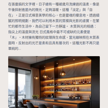
在張曼娟的文字裡，日子總有一種被歲月洗練過的溫柔，像是
午後斜射進屋內的微光，足夠溫暖。這種「淡定」與「自
在」，正是日式禪意美學的核心，也是靈魂的棲息地。透過細
膩的照明規劃，我們可以利用木質的質樸與光影的虛實，在繁
忙的都市生活中，為自己留下一方靜謐。 木質與光的相遇：
指尖上的溫度與流光 日式風格中最不可或缺的元素便是
「木」。木材擁有獨特的紋理與生命感，當光線映照在木質表
面時，反射出的光芒是柔和且具有層次的。這種光影不再只是
單純的…