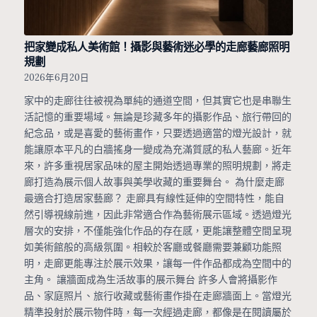
把家變成私人美術館！攝影與藝術迷必學的走廊藝廊照明
規劃
2026年6月20日
家中的走廊往往被視為單純的通道空間，但其實它也是串聯生
活記憶的重要場域。無論是珍藏多年的攝影作品、旅行帶回的
紀念品，或是喜愛的藝術畫作，只要透過適當的燈光設計，就
能讓原本平凡的白牆搖身一變成為充滿質感的私人藝廊。近年
來，許多重視居家品味的屋主開始透過專業的照明規劃，將走
廊打造為展示個人故事與美學收藏的重要舞台。 為什麼走廊
最適合打造居家藝廊？ 走廊具有線性延伸的空間特性，能自
然引導視線前進，因此非常適合作為藝術展示區域。透過燈光
層次的安排，不僅能強化作品的存在感，更能讓整體空間呈現
如美術館般的高級氛圍。相較於客廳或餐廳需要兼顧功能照
明，走廊更能專注於展示效果，讓每一件作品都成為空間中的
主角。 讓牆面成為生活故事的展示舞台 許多人會將攝影作
品、家庭照片、旅行收藏或藝術畫作掛在走廊牆面上。當燈光
精準投射於展示物件時，每一次經過走廊，都像是在閱讀屬於