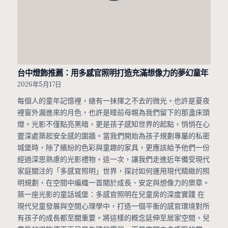
台中燈飾推薦：用多感官照明打造充滿想像力的夢幻童年
2026年5月17日
每個人的童年記憶裡，總有一抹揮之不去的微光。也許是夏夜
裡窗外漏進來的月色，也許是睡前母親為我們留下的那盞床頭
燈。光影不僅點亮黑暗，更是孩子感知世界的起點，悄悄在心
靈深處築起安全感的圍牆。當我們開始為孩子規劃專屬的私密
城堡時，除了繽紛的色彩與童趣的家具，更應該給予他們一份
經過深思熟慮的光影禮物。這一次，讓我們走進近年備受現代
家庭關注的「多感官照明」世界，探討如何運用現代精緻的照
明規劃，在空間中編織一首關於成長、安定與想像力的樂章。
築一座光影的童話城堡：多感官照明在兒童房的深度實踐 在
現代兒童發展與空間心理學中，打造一個平衡的感官環境對所
有孩子的成長都至關重要。將這樣的概念延伸至居家空間，兒