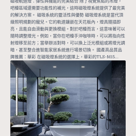
磁吸軌道燈：彈性與機能的完美結合 除了視覺焦點的吊燈，
吧檯區域還需要功能性的補光，這時磁吸燈系統提供了最完美
的解決方案。 磁吸系統的靈活性與優勢 磁吸燈系統是當代頂
級照明規劃的寵兒。它的軌道鑲嵌在天花板內，燈具隨插即
亮，且能自由滑動與更換模組。對於吧檯而言，這意味著可以
隨時調整燈光。例如，當你在吧檯手沖咖啡時，可以將指向性
射燈移至前方；當舉辦派對時，可以換上泛光模組或將燈光調
暗，甚至整合進智能家居系統進行場景切換。 國產高品質品
牌推薦：華彩 在磁吸燈系統的選擇上，華彩的TLS-M15…