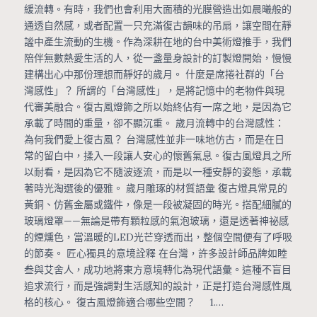
緩流轉。有時，我們也會利用大面積的光膜營造出如晨曦般的
通透自然感，或者配置一只充滿復古韻味的吊扇，讓空間在靜
謐中產生流動的生機。作為深耕在地的台中美術燈推手，我們
陪伴無數熱愛生活的人，從一盞量身設計的訂製燈開始，慢慢
建構出心中那份理想而靜好的歲月。 什麼是席捲社群的「台
灣感性」？ 所謂的「台灣感性」，是將記憶中的老物件與現
代審美融合。復古風燈飾之所以始終佔有一席之地，是因為它
承載了時間的重量，卻不顯沉重。 歲月流轉中的台灣感性：
為何我們愛上復古風？ 台灣感性並非一味地仿古，而是在日
常的留白中，揉入一段讓人安心的懷舊氣息。復古風燈具之所
以耐看，是因為它不隨波逐流，而是以一種安靜的姿態，承載
著時光淘選後的優雅。 歲月雕琢的材質語彙 復古燈具常見的
黃銅、仿舊金屬或鐵件，像是一段被凝固的時光。搭配細膩的
玻璃燈罩——無論是帶有顆粒感的氣泡玻璃，還是透著神祕感
的煙燻色，當溫暖的LED光芒穿透而出，整個空間便有了呼吸
的節奏。 匠心獨具的意境詮釋 在台灣，許多設計師品牌如睦
叁與艾舍人，成功地將東方意境轉化為現代語彙。這種不盲目
追求流行，而是強調對生活感知的設計，正是打造台灣感性風
格的核心。 復古風燈飾適合哪些空間？ 1.…