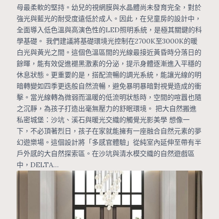
母最柔軟的堅持。幼兒的視網膜與水晶體尚未發育完全，對於
強光與藍光的耐受度遠低於成人。因此，在兒童房的設計中，
全面導入低色溫與高演色性的LED照明系統，是極其關鍵的科
學基礎。 我們建議將基礎環境光控制在2700K至3000K的暖
白光與黃光之間。這個色溫區間的光線最接近黃昏時分落日的
餘暉，能有效促進褪黑激素的分泌，提示身體逐漸進入平穩的
休息狀態。更重要的是，搭配流暢的調光系統，能讓光線的明
暗轉變如四季更迭般自然流暢，避免暴明暴暗對視覺造成的衝
擊。當光線轉為微弱而溫暖的低流明狀態時，空間的喧囂也隨
之沉靜，為孩子打造出毫無壓力的舒眠環境。 把大自然搬進
私密城堡：沙坑、溪石與暖光交織的觸覺光影美學 想像一
下，不必頂著烈日，孩子在家就能擁有一座融合自然元素的夢
幻遊樂場。這個設計將「多感官體驗」從純室內延伸至帶有半
戶外感的大自然探索區。在沙坑與清水模交織的自然遊戲區
中，DELTA…