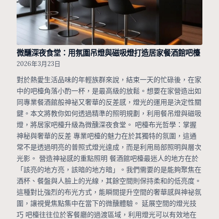
微醺深夜食堂：用氛圍吊燈與磁吸燈打造居家餐酒館吧檯
2026年3月23日
對於熱愛生活品味的年輕族群來說，結束一天的忙碌後，在家
中的吧檯角落小酌一杯，是最高級的放鬆。想要在家營造出如
同專業餐酒館般神祕又奢華的反差感，燈光的運用是決定性關
鍵。本文將教你如何透過精準的照明規劃，利用餐吊燈與磁吸
燈，將居家吧檯升級為微醺深夜食堂。 吧檯布光哲學：掌握
神秘與奢華的反差 專業吧檯的魅力在於其獨特的氛圍，這通
常不是透過明亮的普照式燈光達成，而是利用局部照明與層次
光影。 營造神祕感的重點照明 餐酒館吧檯最迷人的地方在於
「該亮的地方亮，該暗的地方暗」。我們需要的是能夠聚焦在
酒杯、餐盤與人臉上的光線，其餘空間則保持柔和的低亮度。
這種對比強烈的布光方式，能瞬間提升空間的奢華感與神祕氛
圍，讓視覺焦點集中在當下的微醺體驗。 延展空間的燈光技
巧 吧檯往往位於客餐廳的過渡區域，利用燈光可以有效地在