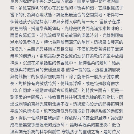
童房的燈飾便不再只是生硬的電器，而是空間中會呼吸的靈
魂。多感官照明的核心在於動態的平衡與和諧，它能根據孩子
當下的行為與心理狀態，調配出最適合的空間質地，陪伴每一
個普通孩子度過探索世界與安穩入學的每一天。 當孩子在房
間裡閱讀、搭建樂高城堡時，光線是明亮而充滿探索趣味的；
而當夜幕低垂，時光流轉至睡前故事的溫馨時刻，光線則應如
潮水般溫柔退去，轉化為靜謐而深沉的陪伴。透過層次豐富的
環境光、主體光與裝飾光互相交織，不僅能激發普通孩子無邊
無際的創造力，更能讓缺乏安全感的幼兒在柔軟的光暈中放鬆
神經，沉浸在如童話般的包容感中。 延伸溫柔的觸角：給高
敏感與特教寶貝的安穩避風港 值得一提的是，這種強調層次
與情緒撫平的多感官照明設計，除了能陪伴一般孩子健康成
長，對於擁有高敏感特質、情緒易浮躁，或是特殊教育需求
（如自閉症、過動症或感官知覺敏感）的特教生而言，更是一
劑溫柔的空間解方。特教寶貝往往對環境光線的強烈對比、閃
爍或刺眼的直射光感到焦慮不安。透過精心設計的間接照明與
平緩的色塊切換，能有效降低外界環境對其神經系統的過度刺
激，提供一個能夠自我調節、釋放壓力的安全避風港，讓光影
成為最無聲卻最溫暖的治療師。 護眼與溫柔的雙重奏：低色
溫與調光系統的科學與感性 守護孩子的靈魂之窗，是每位父