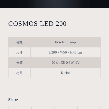
COSMOS LED 200
種類
Pendant lamp
尺寸
L200 x W50 x H40 cm
光源
70 x LED 0.6W 12V
材質
Nickel
Share