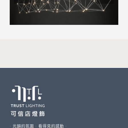
∙ 光韻的氛圍 ∙ 看得見的感動 ∙