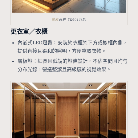
華彩
品牌-SK6013(B)
更衣室／衣櫃
內嵌式LED燈帶：安裝於衣櫃架下方或櫥櫃內側，
提供直接且柔和的照明，方便拿取衣物。
層板燈：細長且低調的燈條設計，不佔空間且均勻
分布光線，營造整潔且高級感的視覺效果。