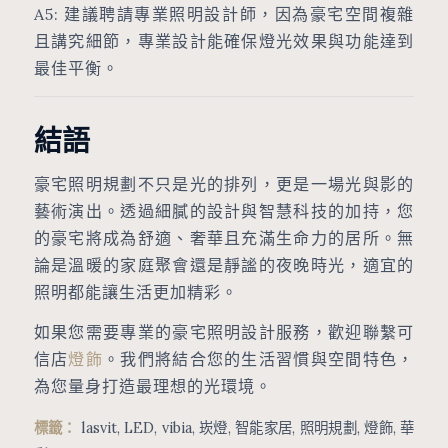
A5: 建議聘請專業照明設計師，因為豪宅空間複雜
且講究細節，專業設計能確保燈光效果與功能達到
最佳平衡。
結語
豪宅照明規劃不只是光的排列，更是一場光與影的
藝術演出。透過細膩的設計與智慧科技的加持，您
的豪宅將成為舒適、奢華且充滿生命力的居所。無
論是溫暖的家庭聚會還是靜謐的夜晚時光，適宜的
照明都能讓生活更加精彩。
如果您需要專業的豪宅照明設計服務，歡迎聯繫可
信店
燈飾
。我們將結合您的生活習慣與空間特色，
為您量身打造最理想的光環境。
標籤：
lasvit
,
LED
,
vibia
,
崁燈
,
智能家居
,
照明規劃
,
燈飾
,
華