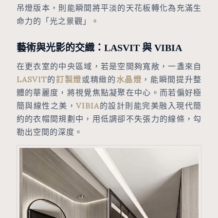
吊燈版本，則能瞬間將平淡的天花板轉化為充滿生
命力的「光之景觀」。
藝術與光影的交織：LASVIT 與 VIBIA
在更衣室的中央區域，若是空間夠寬敞，一盞來自
LASVIT
的
訂製燈
或精緻的
水晶燈
，能瞬間提升整
體的華麗度，將視覺焦點凝聚在中心。而若偏好極
簡與線性之美，
VIBIA
的設計則能完美融入現代簡
約的衣帽間規劃中，用低調卻不失張力的線條，勾
勒出空間的深度。