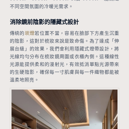
不同空間氛圍的冷暖光需求。
消除鏡前陰影的隱藏式設計
傳統的
崁燈
若位置不當，容易在臉部下方產生沉重
的陰影，這對於梳妝來說是致命傷。為了達成「伸
展台級」的效果，我們會利用隱藏式燈帶設計，將
光線均勻分布在梳妝鏡周圍或衣櫃內側。這種線性
光源能提供柔和的漫射光，有效抵消單點光源帶來
的生硬陰影，確保每一寸肌膚與每一件織物都能被
溫柔地照亮。