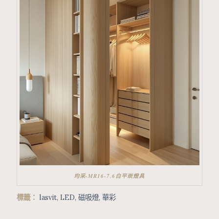
均采-MR16-7.6白平崁燈具
標籤：
lasvit
,
LED
,
磁吸燈
,
華彩