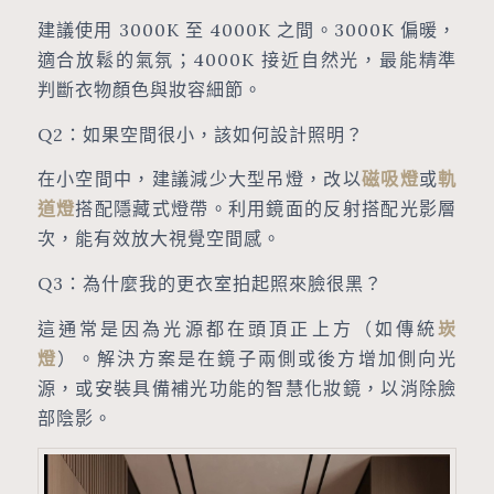
建議使用 3000K 至 4000K 之間。3000K 偏暖，
適合放鬆的氣氛；4000K 接近自然光，最能精準
判斷衣物顏色與妝容細節。
Q2：如果空間很小，該如何設計照明？
在小空間中，建議減少大型吊燈，改以
磁吸燈
或
軌
道燈
搭配隱藏式燈帶。利用鏡面的反射搭配光影層
次，能有效放大視覺空間感。
Q3：為什麼我的更衣室拍起照來臉很黑？
這通常是因為光源都在頭頂正上方（如傳統
崁
燈
）。解決方案是在鏡子兩側或後方增加側向光
源，或安裝具備補光功能的智慧化妝鏡，以消除臉
部陰影。