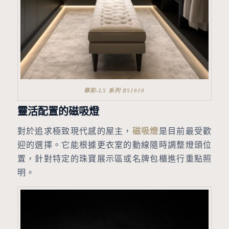
華彩-LS 系列 BS1010
靈活配置的磁吸燈
對於追求極致現代感的屋主，
磁吸燈
是目前最受歡
迎的選擇。它能根據更衣室的動線隨時調整燈頭位
置，針對特定的珠寶展示區或名牌包櫃進行重點照
明。