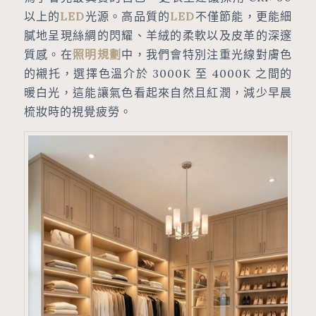
以上的
LED
光源。高品質的
LED
不僅節能，更能細
膩地呈現絲綢的閃耀、羊絨的柔軟以及皮革的深邃
質感。在
照明規劃
中，我們會特別注重光線對膚色
的襯托，選擇色溫介於 3000K 至 4000K 之間的
暖白光，這能讓氣色看起來自然且紅潤，減少早晨
梳妝時的視覺疲勞。