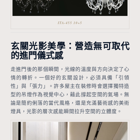
ITA-455 10+5
玄關光影美學：營造無可取代
的進門儀式感
走進門後的那個瞬間，光線的溫度與方向決定了心
情的轉折。一個好的玄關設計，必須具備「引領
性」與「張力」。許多屋主在裝修時會選擇獨特造
型的吊燈作為視覺中心，藉此撐起空間的氣場。無
論是簡約俐落的當代風格，還是充滿藝術感的美術
燈具，光影的層次感能瞬間拉升空間的立體度。