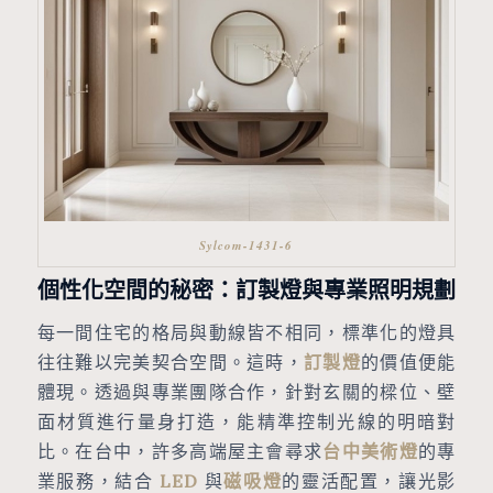
Sylcom-1431-6
個性化空間的秘密：訂製燈與專業照明規劃
每一間住宅的格局與動線皆不相同，標準化的燈具
往往難以完美契合空間。這時，
訂製燈
的價值便能
體現。透過與專業團隊合作，針對玄關的樑位、壁
面材質進行量身打造，能精準控制光線的明暗對
比。在台中，許多高端屋主會尋求
台中美術燈
的專
業服務，結合
LED
與
磁吸燈
的靈活配置，讓光影