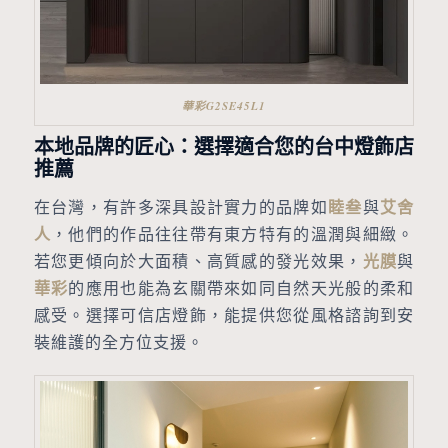
華彩G2SE45L1
本地品牌的匠心：選擇適合您的台中燈飾店
推薦
在台灣，有許多深具設計實力的品牌如
睦叁
與
艾舍
人
，他們的作品往往帶有東方特有的溫潤與細緻。
若您更傾向於大面積、高質感的發光效果，
光膜
與
華彩
的應用也能為玄關帶來如同自然天光般的柔和
感受。選擇可信店燈飾，能提供您從風格諮詢到安
裝維護的全方位支援。