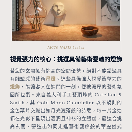
JACCO MARIS-benben
視覺張力的核心：挑選具備藝術靈魂的燈飾
若您的玄關擁有挑高的空間優勢，絕對不能錯過具
有雕塑感的藝術
吊燈
。這些具備強大視覺衝擊力的
燈飾
，能讓客人在進門的一刻，便被濃厚的藝術氛
圍所包裹。來自義大利手工藝頂峰的 Catellani &
Smith，其 Gold Moon Chandelier 以不規則的
金色葉片交織出如月光灑落般的詩意，每一片金箔
都在光影下呈現出溫潤且神祕的立體感，最適合挑
高玄關，營造出如同走進藝術藝廊般的華麗儀式