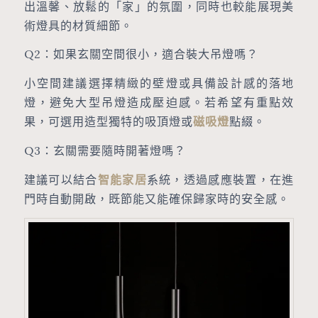
出溫馨、放鬆的「家」的氛圍，同時也較能展現美
術燈具的材質細節。
Q2：如果玄關空間很小，適合裝大吊燈嗎？
小空間建議選擇精緻的壁燈或具備設計感的落地
燈，避免大型吊燈造成壓迫感。若希望有重點效
果，可選用造型獨特的吸頂燈或
磁吸燈
點綴。
Q3：玄關需要隨時開著燈嗎？
建議可以結合
智能家居
系統，透過感應裝置，在進
門時自動開啟，既節能又能確保歸家時的安全感。