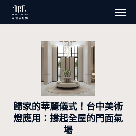
歸家的華麗儀式！台中美術
燈應用：撐起全屋的門面氣
場