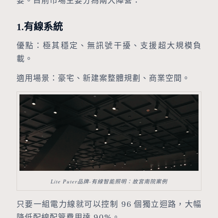
1.有線系統
優點：極其穩定、無訊號干擾、支援超大規模負
載。
適用場景：豪宅、新建案整體規劃、商業空間。
Lite Puter品牌-有線智能照明：故宮南院案例
只要一組電力線就可以控制 96 個獨立迴路，大幅
降低配線配管費用達 90%。