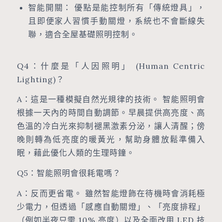
智能開關： 優點是能控制所有「傳統燈具」，
且即便家人習慣手動關燈，系統也不會斷線失
聯，適合全屋基礎照明控制。
Q4：什麼是「人因照明」 (Human Centric
Lighting)？
A：這是一種模擬自然光規律的技術。 智能照明會
根據一天內的時間自動調節。早晨提供高亮度、高
色溫的冷白光來抑制褪黑激素分泌，讓人清醒；傍
晚則轉為低亮度的暖黃光，幫助身體放鬆準備入
眠，藉此優化人類的生理時鐘。
Q5：智能照明會很耗電嗎？
A：反而更省電。 雖然智能燈飾在待機時會消耗極
少電力，但透過「感應自動關燈」、「亮度排程」
（例如半夜只需 10% 亮度）以及全面改用 LED 技