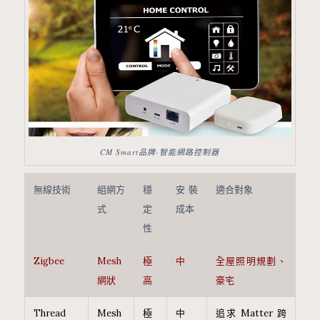
CM Smart品牌-智能網路控制器
無線技術
組網方
穩
安裝
適合對象
式
定
成本
性
Zigbee
Mesh
極
中
全屋照明規劃、
網狀
高
豪宅
Thread
Mesh
極
中
追求 Matter 跨