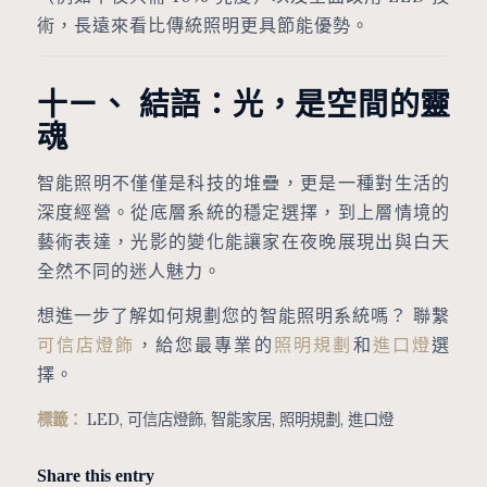
術，長遠來看比傳統照明更具節能優勢。
十ㄧ、 結語：光，是空間的靈
魂
智能照明不僅僅是科技的堆疊，更是一種對生活的
深度經營。從底層系統的穩定選擇，到上層情境的
藝術表達，光影的變化能讓家在夜晚展現出與白天
全然不同的迷人魅力。
想進一步了解如何規劃您的智能照明系統嗎？ 聯繫
可信店燈飾
，給您最專業的
照明規劃
和
進口燈
選
擇。
標籤：
LED
,
可信店燈飾
,
智能家居
,
照明規劃
,
進口燈
Share this entry